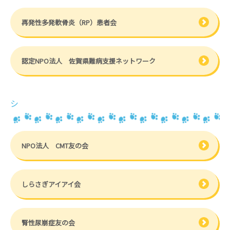
再発性多発軟骨炎（RP）患者会
認定NPO法人 佐賀県難病支援ネットワーク
シ
NPO法人 CMT友の会
しらさぎアイアイ会
腎性尿崩症友の会