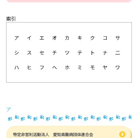
索引
ア
イ
エ
オ
カ
キ
ク
コ
サ
シ
ス
セ
チ
ツ
テ
ト
ナ
二
ハ
ヒ
フ
ヘ
ホ
ミ
モ
ヤ
ワ
ア
特定非営利活動法人 愛知県難病団体連合会