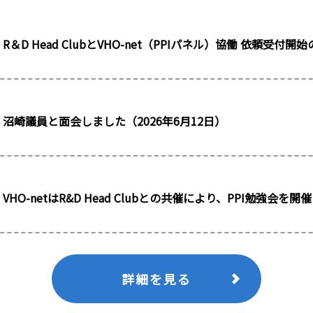
R＆D Head ClubとVHO-net（PPIパネル）協働 依頼受付
沼崎議員と面会しました（2026年6月12日）
VHO-netはR&D Head Clubとの共催により、PPI勉強会を
詳細を見る