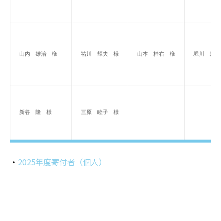
山内　雄治　様
祐川　輝夫　様
山本　桂右　様
堀川　新二
新谷　隆　様
三原　睦子　様
・
2025年度寄付者（個人）