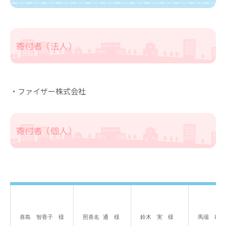
寄付者（法人）
・ファイザー株式会社
寄付者（個人）
喜島　智香子　様
照喜名 通　様
鈴木　実　様
馬場　範門