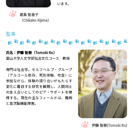
います。
喜島 智香子
（Chikako Kijima）
監事
氏名：伊藤 智樹（Tomoki Ito）
富山大学人文学部社会文化コース 教授
専門は社会学。セルフヘルプ・グループ
（アルコール依存、死別体験、吃音）に
参加ながら、体験の語り合いがもたらす
変化に着目する研究を展開し、人間同士
の支え合いとしてのピア・サポートを標
榜する。現在の主なフィールドは、難病
と高次脳機能障害。
伊藤 智樹(Tomoki Ito)