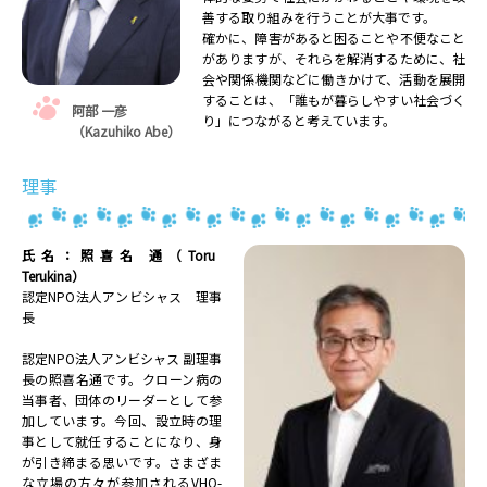
善する取り組みを行うことが大事です。
確かに、障害があると困ることや不便なこと
がありますが、それらを解消するために、社
会や関係機関などに働きかけて、活動を展開
することは、「誰もが暮らしやすい社会づく
阿部 一彦
り」につながると考えています。
（Kazuhiko Abe）
理事
氏名：照喜名 通（Toru
Terukina）
認定NPO法人アンビシャス 理事
長
認定NPO法人アンビシャス 副理事
長の照喜名通です。クローン病の
当事者、団体のリーダーとして参
加しています。今回、設立時の理
事として就任することになり、身
が引き締まる思いです。さまざま
な立場の方々が参加されるVHO-