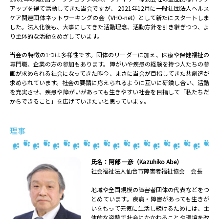
アップを得て活動してきた当会ですが、 2021年12月に一般社団法人ヘルス
ケア関連団体ネットワーキングの会（VHO-net）として新たにスタートしま
した。法人化後も、大事にしてきた活動理念、活動方針を引き継ぎつつ、よ
り主体的な活動をめざしています。
当会の特徴の1つは多様性です。団体のリーダーに加え、医療や保健福祉の
専門職、企業の方の参加もあります。障がいや疾患の経験を持つ人たちの参
画が求められる社会になってきた昨今、まさに当会が目指してきた共創造が
求められています。社会の要請に応えられるように互いに研鑽し合い、活動
を充実させ、疾患や障がいがあっても生きやすい社会を目指して「私たちだ
からできること」を広げていきたいと思っています。
理事
氏名：阿部 一彦（Kazuhiko Abe）
社会福祉法人仙台市障害者福祉協会 会長
地域や全国規模の障害者団体の代表などをつ
とめています。疾病・障害があっても生きが
いをもって元気に生活し続けるためには、主
体的な姿勢で社会にかかわることや環境を改