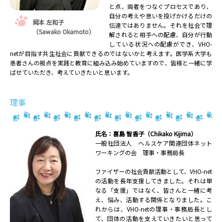
と点、両者をつなぐプロセスであり、
自分の考えや思いを投げかけるだけの
岡本 左和子
伝達ではありません。それを社会で理
（Sawako Okamoto）
解されると相手への配慮、自分が行動
している状況への配慮ができ、VHO-
netが目指す共生社会に貢献できるのではないかと考えます。医学系大学も
患者さんの視点を実践と教育に組み込み始めていますので、皆様と一緒に学
ばせていただき、考えていきたいと思います。
理事
氏名：喜島 智香子（Chikako Kijima）
一般社団法人 ヘルスケア関連団体ネット
ワーキングの会 理事・事務局長
ファイザーの社会貢献活動として、VHO-net
の活動を長年支援してきました。それは単
なる「支援」ではなく、皆さんと一緒に考
え、悩み、活動する関係となりました。こ
れからは、VHO-netの理事・事務局長とし
て、団体の活動を支えていきたいと思って