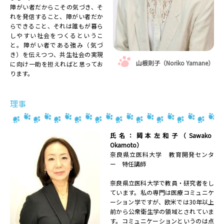
障がい者だからこその気づき、そ
れを発信すること、障がい者だか
らできること、それは誰もが暮ら
しやすい社会をつくるというこ
と。障がい者である強み（気づ
き）を伝えつつ、共生社会の実現
山根則子（Noriko Yamane）
に向け一助を担えればと思ってお
ります。
理事
氏名：岡本左和子（Sawako
Okamoto）
奈良県立医科大学 教育開発センタ
ー 特任講師
奈良県立医科大学で教員・研究者をし
ています。私の専門は医療コミュニケ
ーション学ですが、欧米では30年以上
前から公衆衛生学の領域とされていま
す。コミュニケーションというのは点