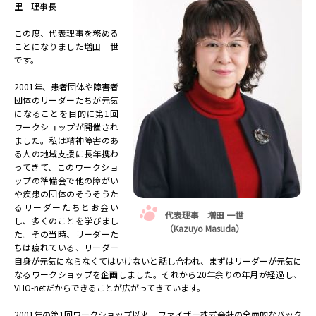
里 理事長
この度、代表理事を務める
ことになりました増田一世
です。
2001年、患者団体や障害者
団体のリーダーたちが元気
になることを目的に第1回
ワークショップが開催され
ました。私は精神障害のあ
る人の地域支援に長年携わ
ってきて、このワークショ
ップの準備会で他の障がい
や疾患の団体のそうそうた
るリーダーたちとお会い
代表理事 増田 一世
し、多くのことを学びまし
（Kazuyo Masuda）
た。その当時、リーダーた
ちは疲れている、リーダー
自身が元気にならなくてはいけないと話し合われ、まずはリーダーが元気に
なるワークショップを企画しました。それから20年余りの年月が経過し、
VHO-netだからできることが広がってきています。
2001年の第1回ワークショップ以来、ファイザー株式会社の全面的なバック