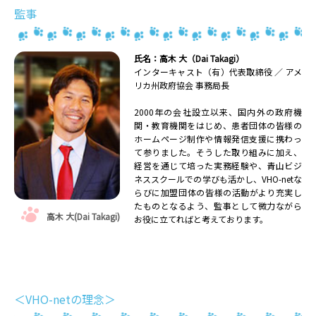
監事
氏名：高木 大（Dai Takagi）
インターキャスト（有）代表取締役 ／ アメ
リカ州政府協会 事務局長
2000年の会社設立以来、国内外の政府機
関・教育機関をはじめ、患者団体の皆様の
ホームページ制作や情報発信支援に携わっ
て参りました。そうした取り組みに加え、
経営を通じて培った実務経験や、青山ビジ
ネススクールでの学びも活かし、VHO-netな
らびに加盟団体の皆様の活動がより充実し
たものとなるよう、監事として微力ながら
高木 大(Dai Takagi)
お役に立てればと考えております。
＜VHO-netの理念＞