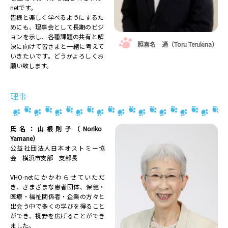
netです。
皆様と楽しく学べるようにするた
めにも、理事会として長期のビジ
ョンを示し、各種課題の共有と解
照喜名 通（Toru Terukina）
決に向けて皆さまと一緒に考えて
いきたいです。どうかよろしくお
願い致します。
理事
氏名：山根則子（Noriko
Yamane）
公益社団法人日本オストミー協
会 横浜市支部 支部長
VHO-netにかかわらせていただ
き、さまざまな患者団体、保健・
医療・福祉関係者・企業の方々と
出会う中で多くの学びを得ること
ができ、視野を広げることができ
ました。