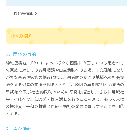
jfsa@e-mail.jp
団体の紹介
1．団体の目的
線維筋痛症（FM）によって様々な困難に直面している患者やそ
の家族に対しての各種相談や自主活動への支援、また孤独になり
がちな患者や家族の悩みに応え、患者間の交流や地域への社会復
帰をする患者の支援を図るとともに、原因の早期究明と治療法の
早期確立及び社会的援助のための研究を推進し、さらに地域社
会・行政への周知啓蒙・提言活動を行うことを通じ、もって人権
の擁護又は平和の推進と医療・福祉の発展に寄与することを目的
とする。
2．主な活動