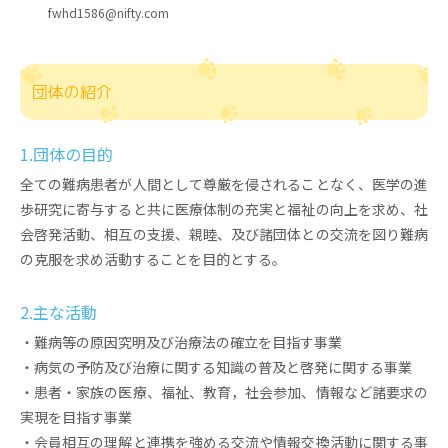
fwhd1586@nifty.com
団体の紹介
1.団体の目的
全ての難病患者が人間として尊厳を侵されることなく、医学の進
歩研究に寄与すると共に医療体制の充実と福祉の向上を求め、社
会啓発活動、相互の支援、親睦、及び諸団体との交流を図り難病
の克服を求め活動することを目的とする。
2.主な活動
・難病等の原因究明及び治療法の確立を目指す事業
・病気の予防及び治療に関する知識の普及と啓発に関する事業
・患者・家族の医療、福祉、教育，社会参加、情報など諸要求の
実現を目指す事業
・会員相互の理解と連携を強める交流や情報交換活動に関する事