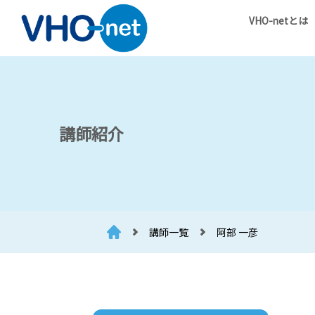
VHO-netとは
講師紹介
講師一覧
阿部 一彦