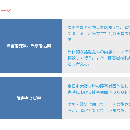
テーマ
障害当事者の視点を踏まえて、障
て考える。地域共生社会の実現の
る。
障害者施策、当事者活動
具体的な話題提供の内容について
相談して行う。また、障害者権利
とも考える。
東日本大震災時の障害者団体とし
害時における障害者団体の取り組
障害者と災害
防災・減災に関しては、その後さ
るが、障害者などではいまなお、