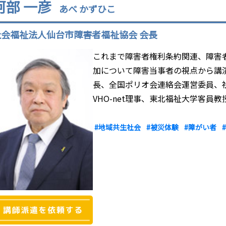
阿部 一彦
あべ かずひこ
社会福祉法人仙台市障害者福祉協会 会長
これまで障害者権利条約関連、障害
加について障害当事者の視点から講
長、全国ポリオ会連絡会運営委員、
VHO-net理事、東北福祉大学客員教
#地域共生社会
#被災体験
#障がい者