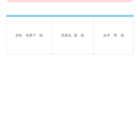
喜島　智香子　様
照喜名 通　様
鈴木　実　様