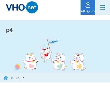
会員ログイン
p4
p4