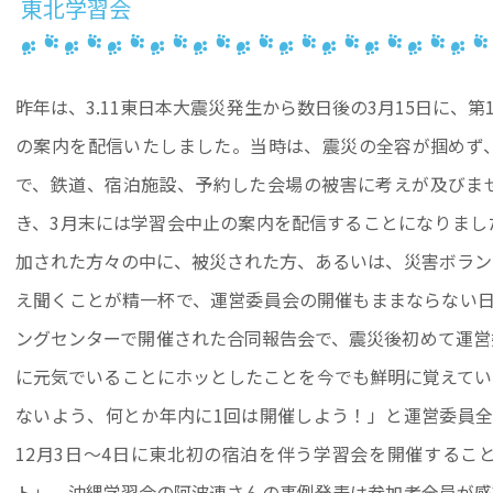
東北学習会
昨年は、3.11東日本大震災発生から数日後の3月15日に、第
の案内を配信いたしました。当時は、震災の全容が掴めず
で、鉄道、宿泊施設、予約した会場の被害に考えが及びま
き、3月末には学習会中止の案内を配信することになりまし
加された方々の中に、被災された方、あるいは、災害ボラン
え聞くことが精一杯で、運営委員会の開催もままならない日
ングセンターで開催された合同報告会で、震災後初めて運営
に元気でいることにホッとしたことを今でも鮮明に覚えてい
ないよう、何とか年内に1回は開催しよう！」と運営委員全
12月3日～4日に東北初の宿泊を伴う学習会を開催するこ
ト」。沖縄学習会の阿波連さんの事例発表は参加者全員が感