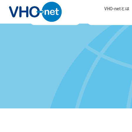
VHO-netとは
ホーム
会の概要