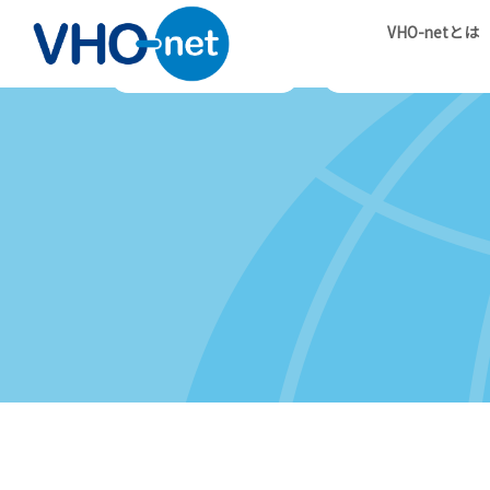
VHO-netとは
ホーム
会の概要