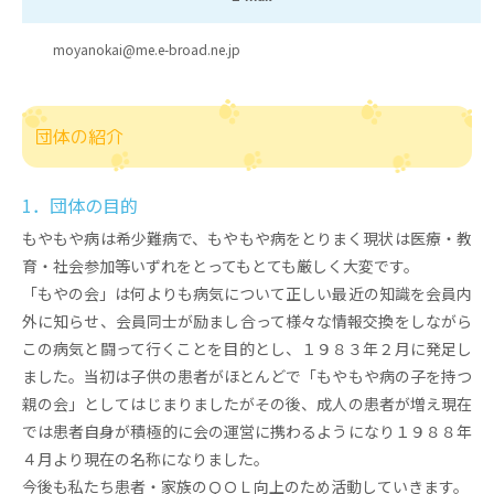
moyanokai@me.e-broad.ne.jp
団体の紹介
1．団体の目的
もやもや病は希少難病で、もやもや病をとりまく現状は医療・教
育・社会参加等いずれをとってもとても厳しく大変です。
「もやの会」は何よりも病気について正しい最近の知識を会員内
外に知らせ、会員同士が励まし合って様々な情報交換をしながら
この病気と闘って行くことを目的とし、１９８３年２月に発足し
ました。当初は子供の患者がほとんどで「もやもや病の子を持つ
親の会」としてはじまりましたがその後、成人の患者が増え現在
では患者自身が積極的に会の運営に携わるようになり１９８８年
４月より現在の名称になりました。
今後も私たち患者・家族のＱＯＬ向上のため活動していきます。